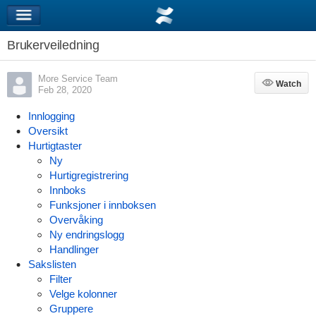
Brukerveiledning
More Service Team
Watch
Watch
Feb 28, 2020
Innlogging
Oversikt
Hurtigtaster
Ny
Hurtigregistrering
Innboks
Funksjoner i innboksen
Overvåking
Ny endringslogg
Handlinger
Sakslisten
Filter
Velge kolonner
Gruppere