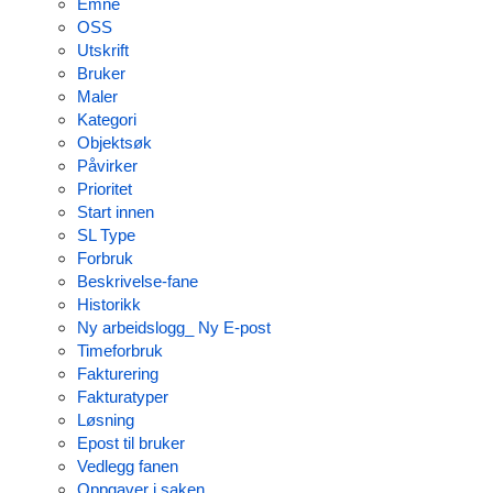
Emne
OSS
Utskrift
Bruker
Maler
Kategori
Objektsøk
Påvirker
Prioritet
Start innen
SL Type
Forbruk
Beskrivelse-fane
Historikk
Ny arbeidslogg_ Ny E-post
Timeforbruk
Fakturering
Fakturatyper
Løsning
Epost til bruker
Vedlegg fanen
Oppgaver i saken