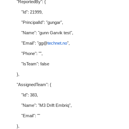
"ReportedBy": {
"Id": 21999,
"PrincipalId": "gungar",
"Name": "gunn Garvik test",
"Email": "gg@
technet.no
",
"Phone": "",
"IsTeam": false
},
"AssignedTeam": {
"Id": 383,
"Name": "M3 Drift Embriq",
"Email": ""
},