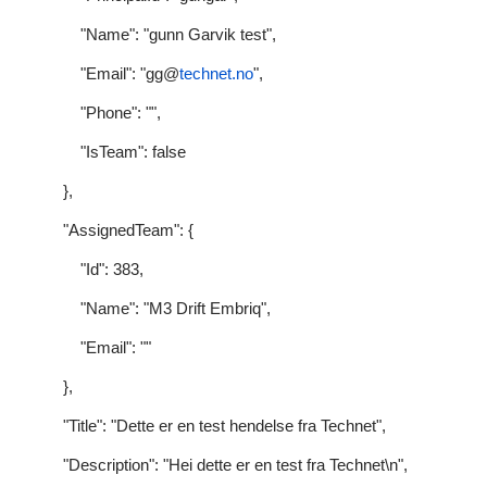
"Name": "gunn Garvik test",
"Email": "gg@
technet.no
",
"Phone": "",
"IsTeam": false
},
"AssignedTeam": {
"Id": 383,
"Name": "M3 Drift Embriq",
"Email": ""
},
"Title": "Dette er en test hendelse fra Technet",
"Description": "Hei dette er en test fra Technet\n",