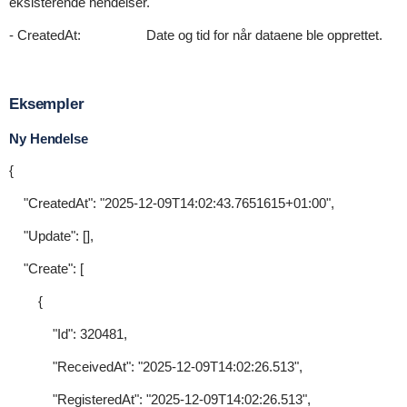
eksisterende hendelser.
- CreatedAt: Date og tid for når dataene ble opprettet.
Eksempler
Ny Hendelse
{
"CreatedAt": "2025-12-09T14:02:43.7651615+01:00",
"Update": [],
"Create": [
{
"Id": 320481,
"ReceivedAt": "2025-12-09T14:02:26.513",
"RegisteredAt": "2025-12-09T14:02:26.513",