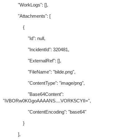
"WorkLogs": [],
"Attachments": [
{
"Id": null,
"IncidentId": 320481,
"ExternalRef": [],
"FileName": "bilde.png",
"ContentType": "image/png",
"Base64Content":
"iVBORw0KGgoAAAANS....VORK5CYII=",
"ContentEncoding": "base64"
}
],