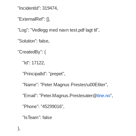
"IncidentId": 319474,
"ExternalRef": [],
"Log": "Vedlegg med navn test.pdf lagt til",
"Solution": false,
"CreatedBy": {
"Id": 17122,
"PrincipalId": "prepet",
"Name": "Peter Magnus Prestes\u00E6ter",
"Email": "Peter.Magnus.Prestesater@
tine.no
",
"Phone": "45299016",
"IsTeam": false
},