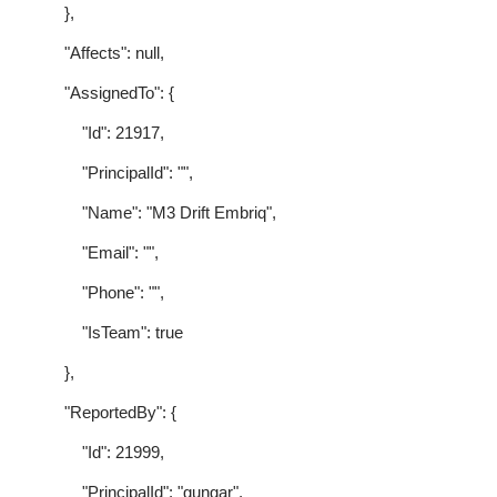
},
"Affects": null,
"AssignedTo": {
"Id": 21917,
"PrincipalId": "",
"Name": "M3 Drift Embriq",
"Email": "",
"Phone": "",
"IsTeam": true
},
"ReportedBy": {
"Id": 21999,
"PrincipalId": "gungar",