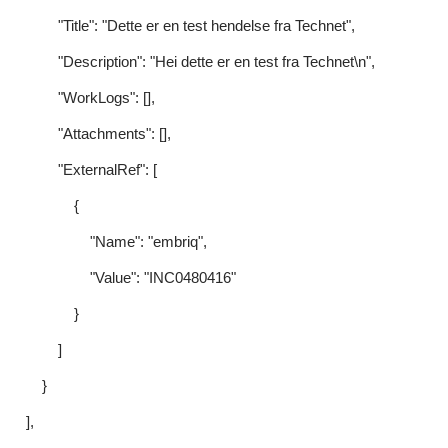
"Title": "Dette er en test hendelse fra Technet",
"Description": "Hei dette er en test fra Technet\n",
"WorkLogs": [],
"Attachments": [],
"ExternalRef": [
{
"Name": "embriq",
"Value": "INC0480416"
}
]
}
],