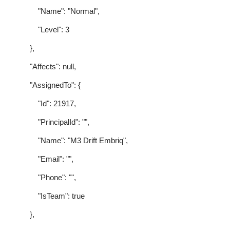
"Name": "Normal",
"Level": 3
},
"Affects": null,
"AssignedTo": {
"Id": 21917,
"PrincipalId": "",
"Name": "M3 Drift Embriq",
"Email": "",
"Phone": "",
"IsTeam": true
},