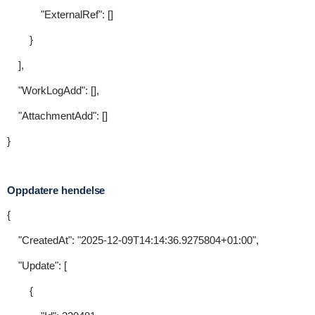
"ExternalRef": []
}
],
"WorkLogAdd": [],
"AttachmentAdd": []
}
Oppdatere hendelse
{
"CreatedAt": "2025-12-09T14:14:36.9275804+01:00",
"Update": [
{