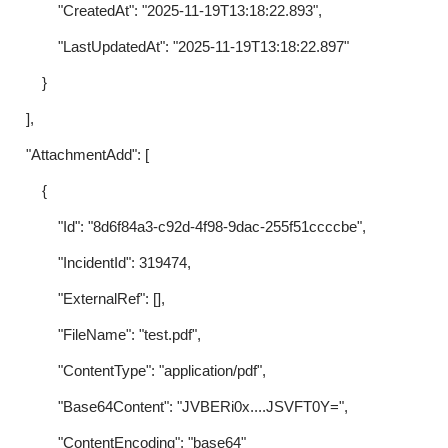
"CreatedAt": "2025-11-19T13:18:22.893",
"LastUpdatedAt": "2025-11-19T13:18:22.897"
}
],
"AttachmentAdd": [
{
"Id": "8d6f84a3-c92d-4f98-9dac-255f51ccccbe",
"IncidentId": 319474,
"ExternalRef": [],
"FileName": "test.pdf",
"ContentType": "application/pdf",
"Base64Content": "JVBERi0x....JSVFT0Y=",
"ContentEncoding": "base64"