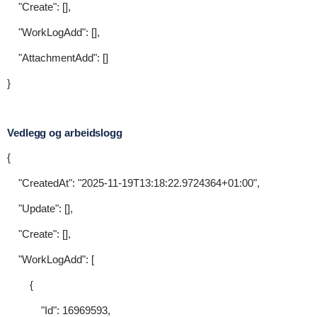
"Create": [],
"WorkLogAdd": [],
"AttachmentAdd": []
}
Vedlegg og arbeidslogg
{
"CreatedAt": "2025-11-19T13:18:22.9724364+01:00",
"Update": [],
"Create": [],
"WorkLogAdd": [
{
"Id": 16969593,