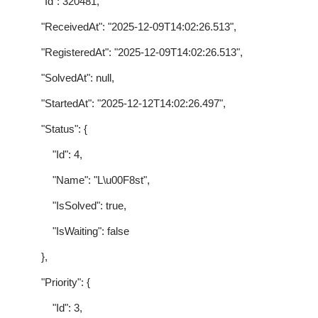
"Id": 320481,
"ReceivedAt": "2025-12-09T14:02:26.513",
"RegisteredAt": "2025-12-09T14:02:26.513",
"SolvedAt": null,
"StartedAt": "2025-12-12T14:02:26.497",
"Status": {
"Id": 4,
"Name": "L\u00F8st",
"IsSolved": true,
"IsWaiting": false
},
"Priority": {
"Id": 3,