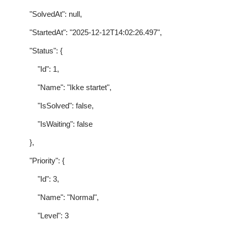
"SolvedAt": null,
"StartedAt": "2025-12-12T14:02:26.497",
"Status": {
"Id": 1,
"Name": "Ikke startet",
"IsSolved": false,
"IsWaiting": false
},
"Priority": {
"Id": 3,
"Name": "Normal",
"Level": 3