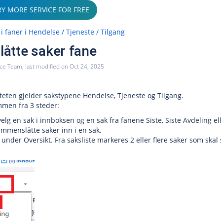
RY MORE SERVICE FOR FREE
 i faner i Hendelse / Tjeneste / Tilgang
åtte saker fane
ice Team
, last modified on
Oct 24, 2025
teten gjelder sakstypene Hendelse, Tjeneste og Tilgang.
mmen fra 3 steder:
elg en sak i innboksen og en sak fra fanene Siste, Siste Avdeling 
mmenslåtte saker inn i en sak.
e under Oversikt. Fra saksliste markeres 2 eller flere saker som s