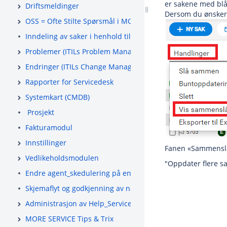
er sakene med blå 
Driftsmeldinger
Dersom du ønsker å
OSS = Ofte Stilte Spørsmål i MORE SERVICE
Inndeling av saker i henhold til ITIL
Problemer (ITILs Problem Management)
Endringer (ITILs Change Management)
Rapporter for Servicedesk
Systemkart (CMDB)
Prosjekt
Fakturamodul
Innstillinger
Fanen «Sammenslåt
Vedlikeholdsmodulen
"Oppdater flere s
Endre agent_skedulering på en oppgave eller slette
Skjemaflyt og godkjenning av nærmeste leder
Administrasjon av Help_Servicedesk _(ServiceDesk-_Admin-
MORE SERVICE Tips & Trix