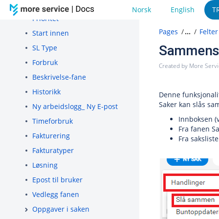
Påvirker
Norsk
English
T
Prioritet
Pages
…
Felter
Start innen
Sammensl
SL Type
Forbruk
Created by
More Serv
Beskrivelse-fane
Historikk
Denne funksjonali
Saker kan slås sa
Ny arbeidslogg_ Ny E-post
Innboksen (v
Timeforbruk
Fra fanen Sa
Fakturering
Fra sakslist
Fakturatyper
Løsning
Epost til bruker
Vedlegg fanen
Oppgaver i saken