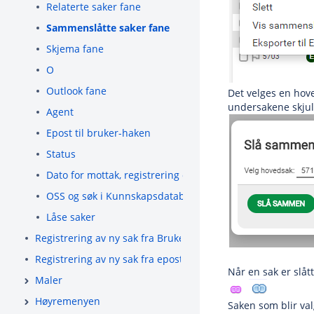
Relaterte saker fane
Sammenslåtte saker fane
Skjema fane
O
Outlook fane
Det velges en hov
undersakene skjul
Agent
Epost til bruker-haken
Status
Dato for mottak, registrering og oppdatering
OSS og søk i Kunnskapsdatabase
Låse saker
Registrering av ny sak fra BrukerWeb
Registrering av ny sak fra epost
Når en sak er slåt
Maler
Høyremenyen
Saken som blir val