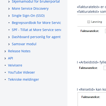
Skjemamodul for brukerportal
«Fakturatekst» er 
More Service Discovery
«fakturatekst» som
Single Sign-On (SSO)
Begrepsordbok for More Service
SPF - Tillat at More Service sender e-post på vegne av ditt
Dashboard personlig for agent
Samsvar modul
Release Notes
API
I «Arbeidstid» fyll
Veivisere
YouTube Videoer
Tekniske meldinger
I «Reisetid» kan k