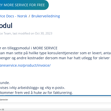
RY MORE SERVICE FOR FREE
ice Docs - Norsk
Brukerveiledning
odul
ice Team
, last modified on
Oct 30, 2023
r en tilleggsmodul i MORE SERVICE
n man sette på hvilke type konsulenttjenester som er levert, antall 
penger og andre kostnader dersom man har hatt utlegg for skriver 
oreservice.no/product/invoice/
kunde.
 vises i«Ny arbeidslogg» og «Ny e-post».
r kommer frem ved å huke av for fakturering.