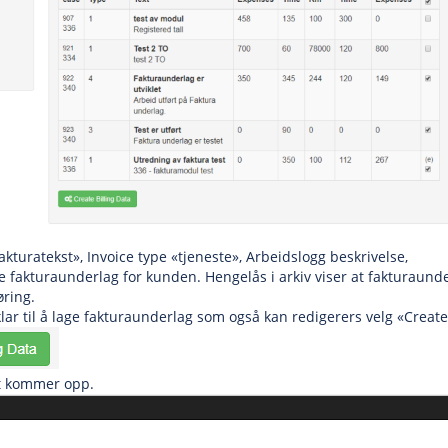
fakturatekst», Invoice type «tjeneste», Arbeidslogg beskrivelse,
ere fakturaunderlag for kunden. Hengelås i arkiv viser at fakturaunde
øring.
ar til å lage fakturaunderlag som også kan redigerers velg «Create
t kommer opp.