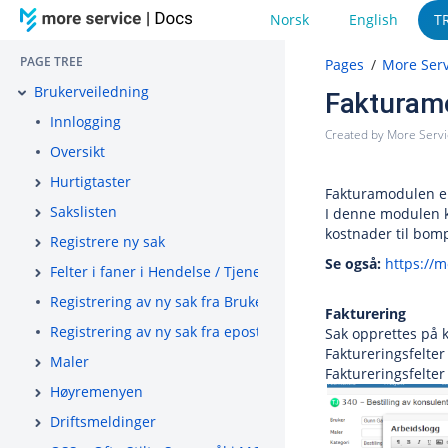
Norsk
English
T
PAGE TREE
Pages
More Serv
Brukerveiledning
Fakturam
Innlogging
Created by
More Serv
Oversikt
Hurtigtaster
Fakturamodulen e
Sakslisten
I denne modulen ka
kostnader til bom
Registrere ny sak
Se også:
https://m
Felter i faner i Hendelse / Tjeneste / Tilgang
Registrering av ny sak fra BrukerWeb
Fakturering
Registrering av ny sak fra epost
Sak opprettes på 
Faktureringsfelter
Maler
Faktureringsfelte
Høyremenyen
Driftsmeldinger