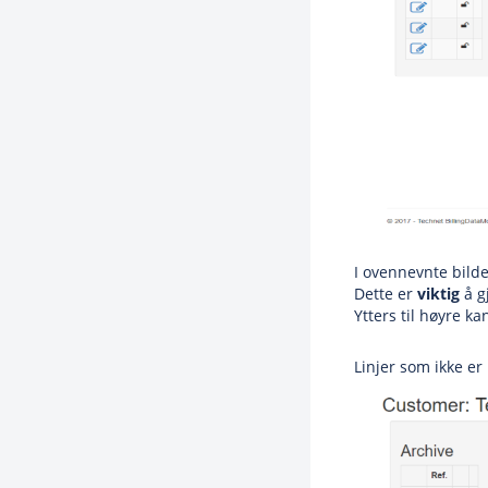
I ovennevnte bilde
Dette er
viktig
å g
Ytters til høyre k
Linjer som ikke er