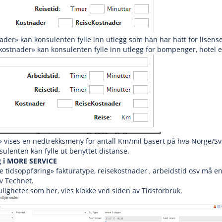
ader» kan konsulenten fylle inn utlegg som han har hatt for lisenser 
kostnader» kan konsulenten fylle inn utlegg for bompenger, hotel e
e» vises en nedtrekksmeny for antall Km/mil basert på hva Norge/Sv
nsulenten kan fylle ut benyttet distanse.
g i MORE SERVICE
 tidsoppføring» fakturatype, reisekostnader , arbeidstid osv må en b
v Technet.
igheter som her, vies klokke ved siden av Tidsforbruk.