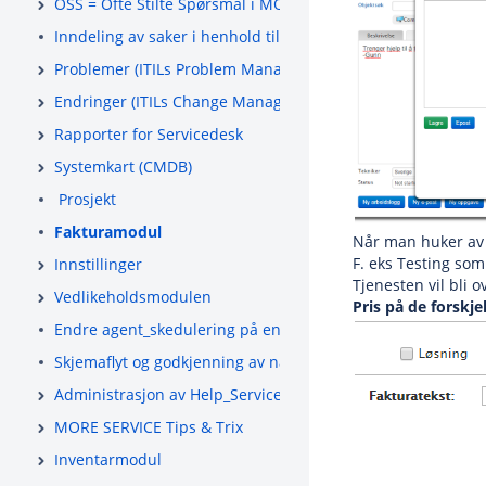
OSS = Ofte Stilte Spørsmål i MORE SERVICE
Inndeling av saker i henhold til ITIL
Problemer (ITILs Problem Management)
Endringer (ITILs Change Management)
Rapporter for Servicedesk
Systemkart (CMDB)
Prosjekt
Fakturamodul
Når man huker av f
F. eks Testing som 
Innstillinger
Tjenesten vil bli o
Vedlikeholdsmodulen
Pris på de forskj
Endre agent_skedulering på en oppgave eller slette
Skjemaflyt og godkjenning av nærmeste leder
Administrasjon av Help_Servicedesk _(ServiceDesk-_Admin-
MORE SERVICE Tips & Trix
Inventarmodul