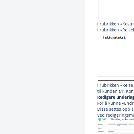
I rubrikken «Kostn
I rubrikken «Reise
I rubrikken «Reis
til kunden t/r. Ko
Redigere underla
For å kunne «Endre
Disse settes opp a
Ved redigeringsmul