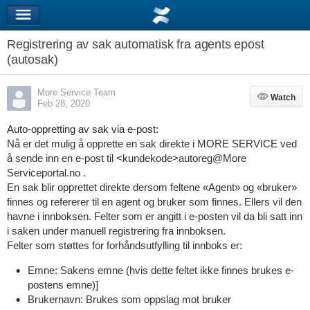
Registrering av sak automatisk fra agents epost
(autosak)
More Service Team
Watch
Watch
Feb 28, 2020
Auto-oppretting av sak via e-post:
Nå er det mulig å opprette en sak direkte i MORE SERVICE ved
å sende inn en e-post til <kundekode>autoreg@More
Serviceportal.no .
En sak blir opprettet direkte dersom feltene «Agent» og «bruker»
finnes og refererer til en agent og bruker som finnes. Ellers vil den
havne i innboksen. Felter som er angitt i e-posten vil da bli satt inn
i saken under manuell registrering fra innboksen.
Felter som støttes for forhåndsutfylling til innboks er:
Emne: Sakens emne (hvis dette feltet ikke finnes brukes e-
postens emne)]
Brukernavn: Brukes som oppslag mot bruker