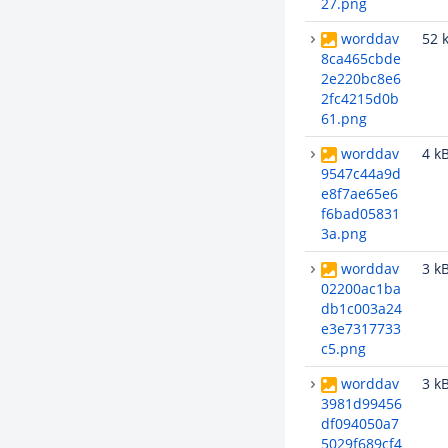
27.png
worddav
52 
8ca465cbde
2e220bc8e6
2fc4215d0b
61.png
worddav
4 k
9547c44a9d
e8f7ae65e6
f6bad05831
3a.png
worddav
3 k
02200ac1ba
db1c003a24
e3e7317733
c5.png
worddav
3 k
3981d99456
df094050a7
5029f689cf4