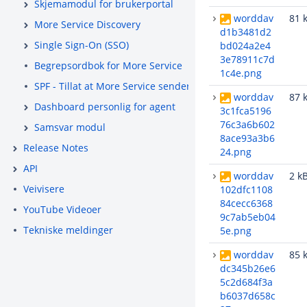
Skjemamodul for brukerportal
worddav
81 
More Service Discovery
d1b3481d2
Single Sign-On (SSO)
bd024a2e4
3e78911c7d
Begrepsordbok for More Service
1c4e.png
SPF - Tillat at More Service sender e-post på vegne av ditt
worddav
87 
Dashboard personlig for agent
3c1fca5196
76c3a6b602
Samsvar modul
8ace93a3b6
Release Notes
24.png
API
worddav
2 k
Veivisere
102dfc1108
84cecc6368
YouTube Videoer
9c7ab5eb04
Tekniske meldinger
5e.png
worddav
85 
dc345b26e6
5c2d684f3a
b6037d658c