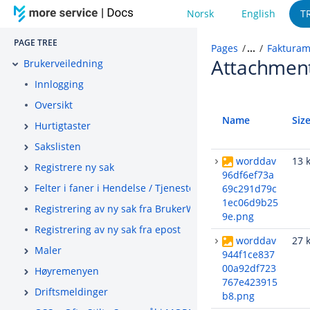
Norsk
English
T
PAGE TREE
Pages
…
Fakturam
Attachmen
Brukerveiledning
Innlogging
Oversikt
Name
Siz
Hurtigtaster
Sakslisten
worddav
13 
Registrere ny sak
96df6ef73a
Felter i faner i Hendelse / Tjeneste / Tilgang
69c291d79c
1ec06d9b25
Registrering av ny sak fra BrukerWeb
9e.png
Registrering av ny sak fra epost
worddav
27 
Maler
944f1ce837
00a92df723
Høyremenyen
767e423915
Driftsmeldinger
b8.png