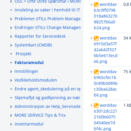
OSS = Ofte Stilte Spørsmål i MORE SERVICE
worddav
0,8 
Inndeling av saker i henhold til ITIL
b3c9ff0798
018a863270
Problemer (ITILs Problem Management)
88257b6a0
Endringer (ITILs Change Management)
b24.png
Rapporter for Servicedesk
worddav
34 
6915d3a57f
Systemkart (CMDB)
42a642f327
Prosjekt
6b5e613ecd
e6.png
Fakturamodul
Innstillinger
worddav
75 
b965cfec1b
Vedlikeholdsmodulen
0c89b0d896
Endre agent_skedulering på en oppgave eller slette
c35ba628ac
b6.png
Skjemaflyt og godkjenning av nærmeste leder
worddav
1 k
Administrasjon av Help_Servicedesk _(ServiceDesk-_Admin-
e3012dc221
MORE SERVICE Tips & Trix
21b0b6075
04540ee7d
Inventarmodul
bf4c.png