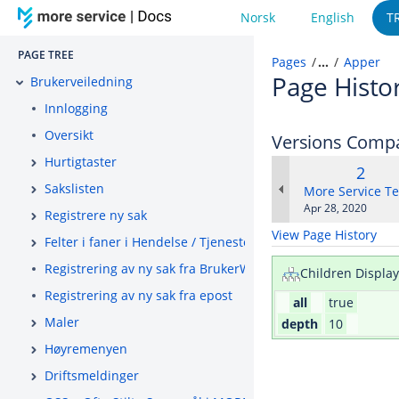
Norsk
English
T
PAGE TREE
Pages
…
Apper
Page Histo
Brukerveiledning
Innlogging
Oversikt
Versions Comp
Hurtigtaster
Old
2
Sakslisten
Versi
changes.mady.b
More Service T
Saved
Apr 28, 2020
Registrere ny sak
on
View Page History
Felter i faner i Hendelse / Tjeneste / Tilgang
Registrering av ny sak fra BrukerWeb
Children Display
Registrering av ny sak fra epost
all
true
Maler
depth
10
Høyremenyen
Driftsmeldinger