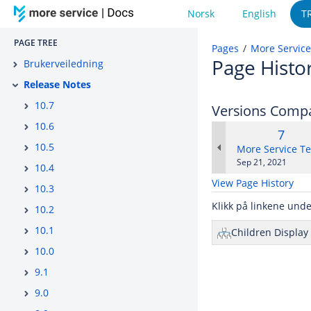
Norsk
English
T
PAGE TREE
Pages
More Service
Page Histo
Brukerveiledning
Release Notes
10.7
Versions Comp
10.6
Old
7
10.5
Versi
changes.mady.b
More Service T
Saved
Sep 21, 2021
10.4
on
View Page History
10.3
Klikk på linkene unde
10.2
10.1
Children Display
10.0
9.1
9.0