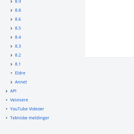
8.9
8.8
8.6
8.5
8.4
8.3
8.2
8.1
Eldre
Annet
API
Veivisere
YouTube Videoer
Tekniske meldinger