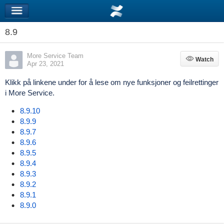
8.9
More Service Team
Watch
Watch
Apr 23, 2021
Klikk på linkene under for å lese om nye funksjoner og feilrettinger
i More Service.
8.9.10
8.9.9
8.9.7
8.9.6
8.9.5
8.9.4
8.9.3
8.9.2
8.9.1
8.9.0